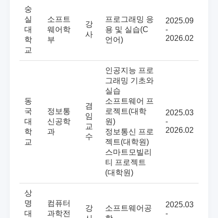
숭
실
소프트
프로그래밍 응
2025.09
강
대
웨어학
용 및 실습(C
-
사
2026.02
학
부
언어)
교
인공지능 프로
그래밍 기초와
실습
동
소프트웨어 프
겸
국
정보통
로젝트(대학
2025.03
임
대
신공학
원)
-
교
2026.02
학
과
정보통신 프로
수
교
젝트(대학원)
스마트모빌리
티 프로젝트
(대학원)
상
명
컴퓨터
2025.03
강
소프트웨어공
대
과학전
-