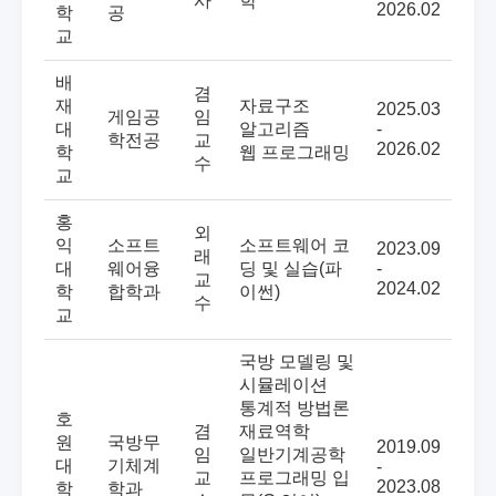
사
학
2026.02
학
공
교
배
겸
재
자료구조
2025.03
게임공
임
대
알고리즘
-
학전공
교
2026.02
학
웹 프로그래밍
수
교
홍
외
익
소프트
소프트웨어 코
2023.09
래
대
웨어융
딩 및 실습(파
-
교
2024.02
학
합학과
이썬)
수
교
국방 모델링 및
시뮬레이션
통계적 방법론
호
겸
재료역학
원
국방무
2019.09
임
일반기계공학
대
기체계
-
교
프로그래밍 입
2023.08
학
학과