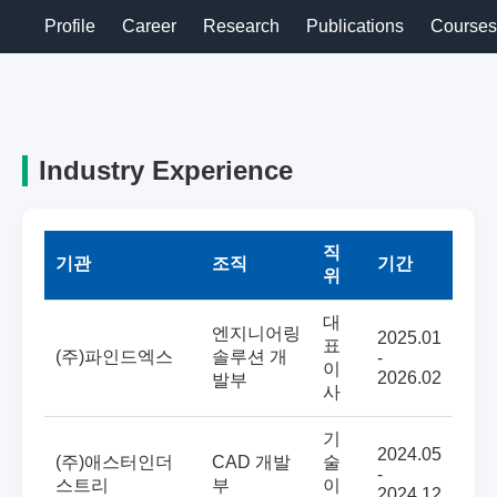
Profile
Career
Research
Publications
Courses
Industry Experience
직
기관
조직
기간
위
대
엔지니어링
2025.01
표
(주)파인드엑스
솔루션 개
-
이
2026.02
발부
사
기
2024.05
(주)애스터인더
CAD 개발
술
-
스트리
부
이
2024.12