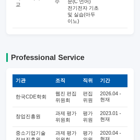
수
문(C 언어)
교
전기전자 기초
및 실습(아두
이노)
Professional Service
기관
조직
직위
기간
웹진 편집
편집
2026.04 -
한국CDE학회
현재
위원회
위원
과제 평가
평가
2023.01 -
창업진흥원
현재
위원회
위원
중소기업기술
과제 평가
평가
2020.04 -
현재
정보진흥원
위원회
위원