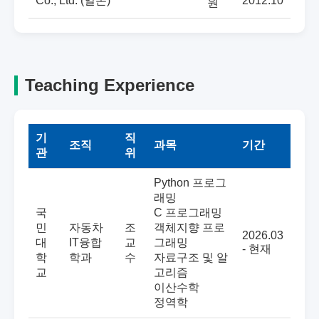
Co., Ltd. (일본)
2012.10
원
Teaching Experience
기
직
조직
과목
기간
관
위
Python 프로그
래밍
국
C 프로그래밍
민
자동차
조
객체지향 프로
2026.03
대
IT융합
교
그래밍
- 현재
학
학과
수
자료구조 및 알
교
고리즘
이산수학
정역학