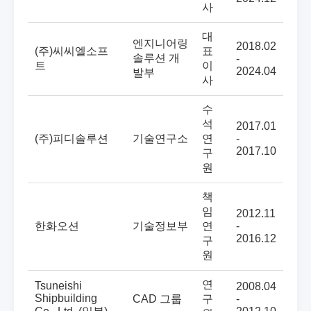
사
대
엔지니어링
2018.02
(주)씨씨엘소프
표
솔루션 개
-
트
이
2024.04
발부
사
수
석
2017.01
(주)피디솔루션
기술연구소
연
-
2017.10
구
원
책
임
2012.11
한화오션
기술정보부
연
-
2016.12
구
원
연
Tsuneishi
2008.04
Shipbuilding
CAD 그룹
구
-